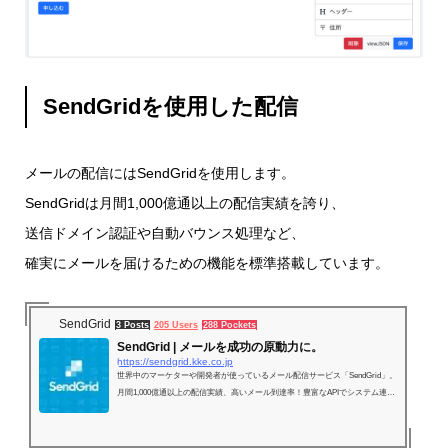
SendGridを使用した配信
メールの配信にはSendGridを使用します。
SendGridは月間1,000億通以上の配信実績を誇り、
送信ドメイン認証や自動バウンス処理など、
確実にメールを届けるための機能を標準搭載しています。
SendGrid
3 Posts
205 Users
288 Pockets
SendGrid | メールを成功の原動力に。
https://sendgrid.kke.co.jp
世界中のマーケターや開発者が使っているメール配信サービス「SendGrid」。
月間1,000億通以上の配信実績、高いメール到達率！豊富なAPIでシステム連携
も簡単に！