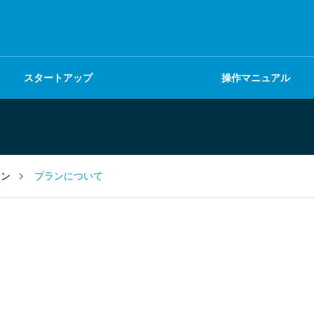
スタートアップ
操作マニュアル
SendGridとの連携
ラン
プランについて
購読者の管理