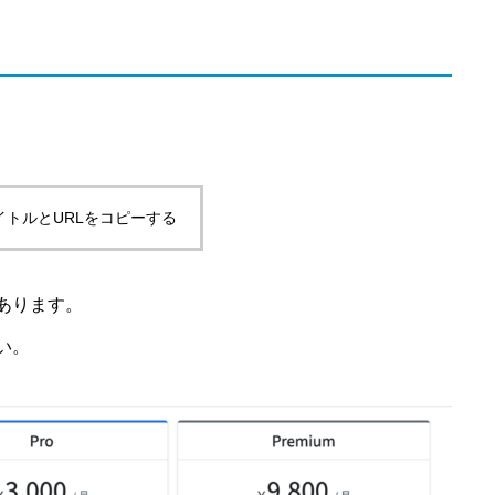
イトルとURLをコピーする
あります。
い。